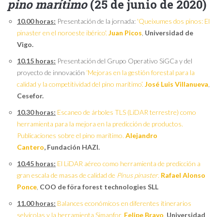
pino marítimo
(25 de junio de 2020)
10.00 horas:
Presentación de la jornada:
'Queixumes dos pinos: El
pinaster en el noroeste ibérico'.
Juan Picos
,
Universidad de
Vigo.
10.15 horas:
Presentación del Grupo Operativo SiGCa y del
proyecto de innovación
‘Mejoras en la gestión forestal para la
calidad y la competitividad del pino marítimo’.
José Luis Villanueva
,
Cesefor.
10.30 horas:
Escaneo de árboles TLS (LiDAR terrestre) como
herramienta para la mejora en la predicción de productos.
Publicaciones sobre el pino marítimo.
Alejandro
Cantero
,
Fundación HAZI.
10.45 horas:
El LiDAR aéreo como herramienta de predicción a
gran escala de masas de calidad de
Pinus pinaster
.
Rafael Alonso
Ponce
,
COO de föra forest technologies SLL
11.00 horas:
Balances económicos en diferentes itinerarios
selvícolas y la herramienta Simanfor.
Felipe Bravo
,
Universidad