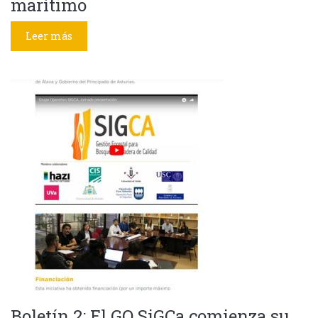
marítimo
Leer más
Boletín 2: El GO SiGCa comienza su