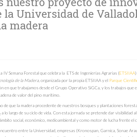
 nuestro proyecto de innov
la Universidad de Valladoli
 la madera
la IV Semana Forestal que celebra la ETS de Ingenierías Agrarias (
ETSIIAA
)
cnología de la Madera,
organizada por la propia ETSIIAA y el
Parque Científi
n en que trabajamos desde el Grupo Operativo SiGCa, y los trabajos que e
cadena de valor del pino marítimo.
cho de que la madera procedente de nuestros bosques y plantaciones forestale
a lo largo de su ciclo de vida. Con esta jornada se pretende dar visibilidad a
2
ámbito social, económico, medioambiental y como motor de lucha frente el c
ncuentro entre la Universidad, empresas (Kronospan, Garnica, Sonae Arauco,